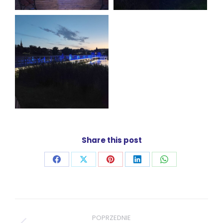
Share this post
Udostępnij
Udostępnij
Udostępnij
Udostępnij
Udostępnij
przez
przez
przez
przez
przez
Facebook
X
Pinterest
LinkedIn
WhatsApp
Project
navigation
POPRZEDNIE