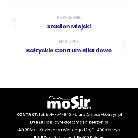
Facebook
X
Pinterest
LinkedIn
WhatsApp
Project
navigation
POPRZEDNIE
Previous
Stadion Miejski
project:
NASTĘPNE
Next
Bałtyckie Centrum Bilardowe
project:
KONTAKT:
tel. 501-794-843
•
biuro@mosir-ketrzyn.pl
DYREKTOR:
dyrektor@mosir-ketrzyn.pl
ADRES:
ul. Kazimierza Wielkiego 12a, 11-400 Kętrzyn
BIURO:
ul. Szpitalna 1, 11-400 Kętrzyn