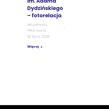
im. Adama
Dydzińskiego
– fotorelacja
Aktualności
,
Piłka nożna
22 lipca 2026
Więcej