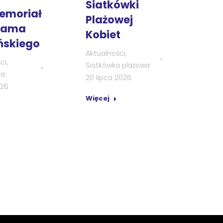
Siatkówki
Memoriał
Plażowej
dama
Kobiet
ńskiego
Aktualności
,
ci
,
Siatkówka plażowa
na
20 lipca 2026
026
Więcej