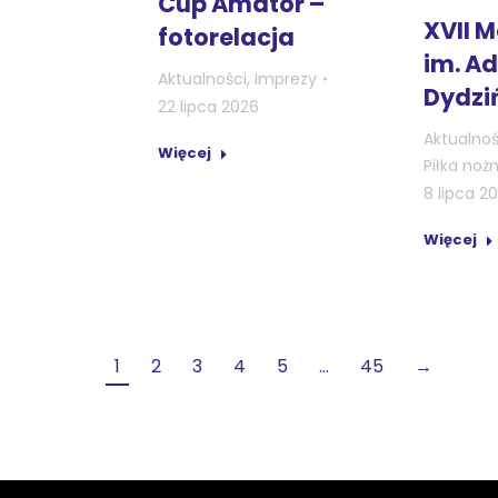
Cup Amator –
XVII 
fotorelacja
im. A
Aktualności
,
Imprezy
Dydzi
22 lipca 2026
Aktualnoś
Więcej
Piłka noż
8 lipca 2
Więcej
1
2
3
4
5
…
45
→