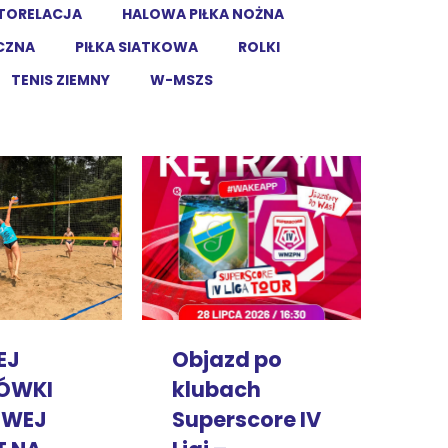
TORELACJA
HALOWA PIŁKA NOŻNA
ĘCZNA
PIŁKA SIATKOWA
ROLKI
TENIS ZIEMNY
W-MSZS
EJ
Objazd po
ÓWKI
klubach
OWEJ
Superscore IV