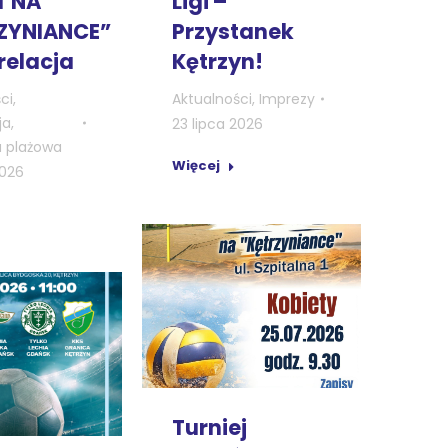
T NA
Ligi –
ZYNIANCE”
Przystanek
relacja
Kętrzyn!
ci
,
Aktualności
,
Imprezy
ja
,
23 lipca 2026
a plażowa
Więcej
2026
Turniej