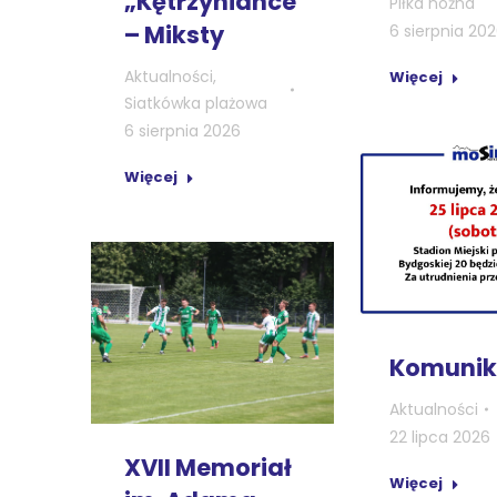
„Kętrzyniance”
Piłka nożna
– Miksty
6 sierpnia 20
Aktualności
,
Więcej
Siatkówka plażowa
6 sierpnia 2026
Więcej
Komunik
Aktualności
22 lipca 2026
XVII Memoriał
Więcej