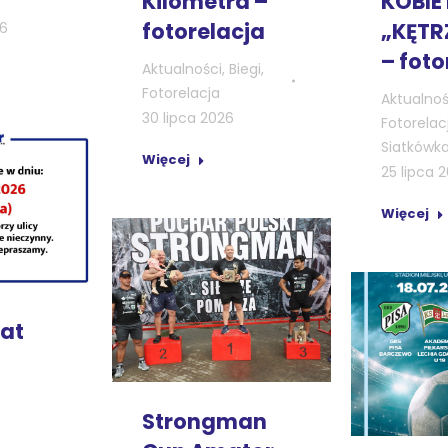
KOBIE
Kilometra –
„KĘTR
fotorelacja
26
– foto
Aktualności
,
Biegi
,
Fotorelacja
Aktualnoś
30 lipca 2026
Fotorelac
Siatkówk
Więcej
25 lipca 
Więcej
at
Strongman