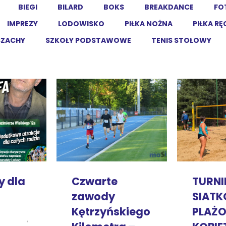
BIEGI
BILARD
BOKS
BREAKDANCE
FO
IMPREZY
LODOWISKO
PIŁKA NOŻNA
PIŁKA R
SZACHY
SZKOŁY PODSTAWOWE
TENIS STOŁOWY
y dla
TURNI
Czwarte
SIATK
zawody
PLAŻ
Kętrzyńskiego