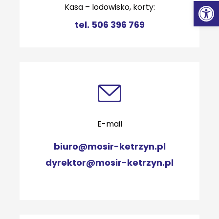
Ot
Kasa – lodowisko, korty:
tel. 506 396 769
E-mail
biuro@mosir-ketrzyn.pl
dyrektor@mosir-ketrzyn.pl