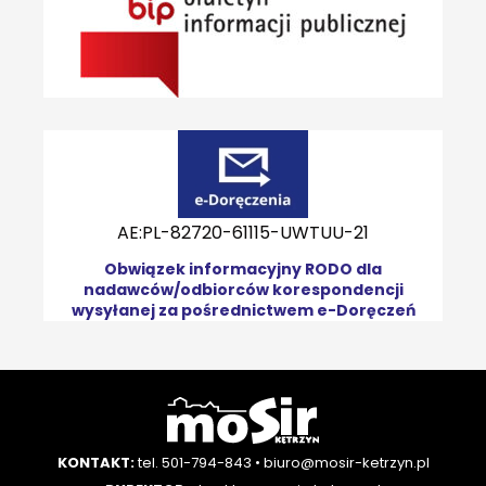
AE:PL-82720-61115-UWTUU-21
Obwiązek informacyjny RODO dla
nadawców/odbiorców korespondencji
wysyłanej za pośrednictwem e-Doręczeń
KONTAKT:
tel. 501-794-843
•
biuro@mosir-ketrzyn.pl