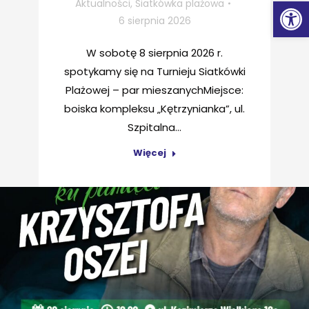
Ot
Aktualności
,
Siatkówka plażowa
6 sierpnia 2026
W sobotę 8 sierpnia 2026 r.
spotykamy się na Turnieju Siatkówki
Plażowej – par mieszanychMiejsce:
boiska kompleksu „Kętrzynianka”, ul.
Szpitalna…
Więcej