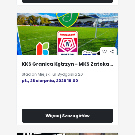
favorite_border
share
KKS Granica Kętrzyn - MKS Zatoka Braniewo
Stadion Miejski, ul. Bydgoska 20
pt., 28 sierpnia, 2026 19:00
Więcej Szczegółów