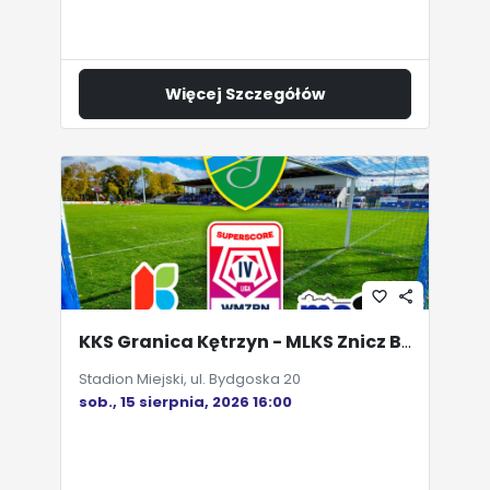
Więcej Szczegółów
favorite_border
share
KKS Granica Kętrzyn - MLKS Znicz Biała Piska
Stadion Miejski, ul. Bydgoska 20
sob., 15 sierpnia, 2026 16:00