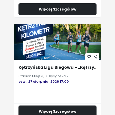
Więcej Szczegółów
favorite_border
share
Kętrzyńska Liga Biegowa – „Kętrzyński Kilometr”
Stadion Miejski, ul. Bydgoska 20
czw., 27 sierpnia, 2026 17:00
Więcej Szczegółów