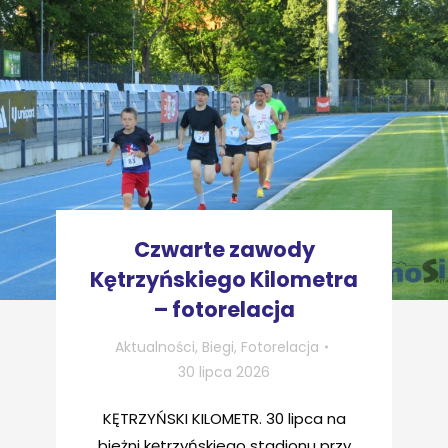
Czwarte zawody
Kętrzyńskiego Kilometra
– fotorelacja
Aktualności
,
Biegi
,
Fotorelacja
30 lipca 2026
KĘTRZYŃSKI KILOMETR. 30 lipca na
bieżni kętrzyńskiego stadionu przy