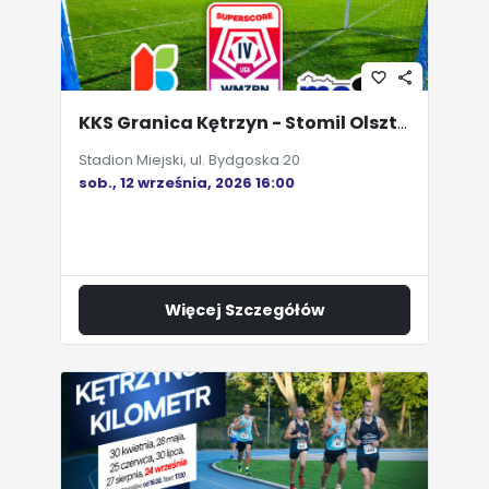
favorite_border
share
KKS Granica Kętrzyn - Stomil Olsztyn SA
Stadion Miejski, ul. Bydgoska 20
sob., 12 września, 2026 16:00
Więcej Szczegółów