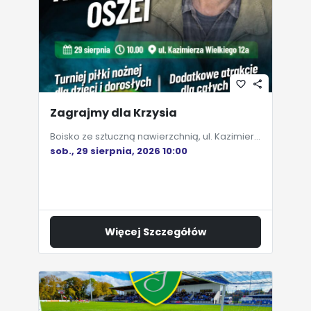
favorite_border
share
Zagrajmy dla Krzysia
Boisko ze sztuczną nawierzchnią, ul. Kazimierza Wielkiego 12A
sob., 29 sierpnia, 2026 10:00
Więcej Szczegółów