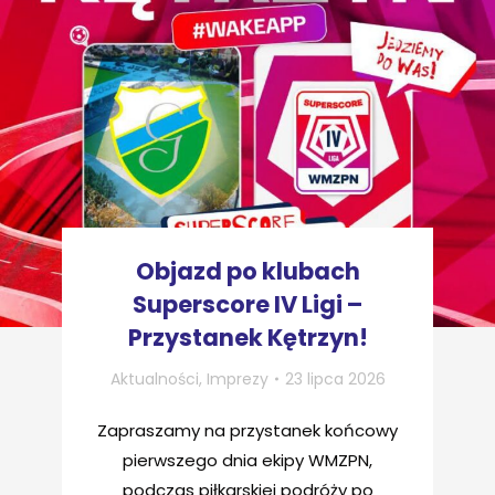
Objazd po klubach
Superscore IV Ligi –
Przystanek Kętrzyn!
Aktualności
,
Imprezy
23 lipca 2026
Zapraszamy na przystanek końcowy
pierwszego dnia ekipy WMZPN,
podczas piłkarskiej podróży po