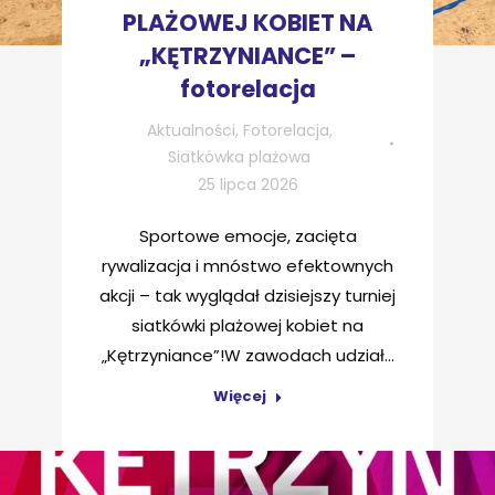
PLAŻOWEJ KOBIET NA
„KĘTRZYNIANCE” –
fotorelacja
Aktualności
,
Fotorelacja
,
Siatkówka plażowa
25 lipca 2026
Sportowe emocje, zacięta
rywalizacja i mnóstwo efektownych
akcji – tak wyglądał dzisiejszy turniej
siatkówki plażowej kobiet na
„Kętrzyniance”!W zawodach udział…
Więcej