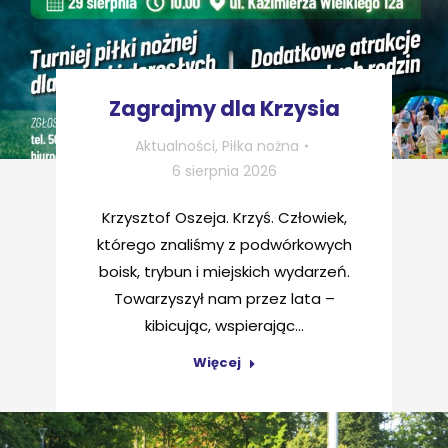
Zagrajmy dla Krzysia
Aktualności
,
Piłka nożna
6 sierpnia 2026
Krzysztof Oszeja. Krzyś. Człowiek,
którego znaliśmy z podwórkowych
boisk, trybun i miejskich wydarzeń.
Towarzyszył nam przez lata –
kibicując, wspierając…
Więcej