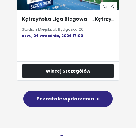
favorite_border
share
Kętrzyńska Liga Biegowa – „Kętrzyński Kilometr”
Stadion Miejski, ul. Bydgoska 20
czw., 24 września, 2026 17:00
Więcej Szczegółów
Pozostałe wydarzenia