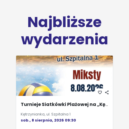
Najbliższe
wydarzenia
favorite_border
share
Turnieje Siatkówki Plażowej na „Kętrzyniance” - Miksty
Kętrzynianka, ul. Szpitalna 1
sob., 8 sierpnia, 2026 09:30