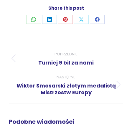
Share this post
Udostępnij
Udostępnij
Udostępnij
Udostępnij
Udostępnij
przez
przez
przez
przez
przez
WhatsApp
LinkedIn
Pinterest
X
Facebook
Nawigacja
wpisów
POPRZEDNIE
Poprzedni
Turniej 9 bil za nami
wpis:
NASTĘPNE
Wiktor Smosarski złotym medalistą
Następny
Mistrzostw Europy
wpis:
Podobne wiadomości