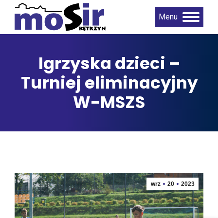
Menu
Igrzyska dzieci –
Turniej eliminacyjny
W-MSZS
wrz
20
2023