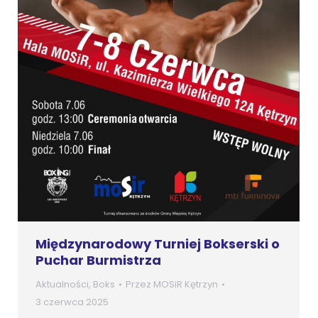
Międzynarodowy Turniej Bokserski o
Puchar Burmistrza
Aktualności
,
Boks
Przez
MOSiR Kętrzyn
3 czerwca 2025