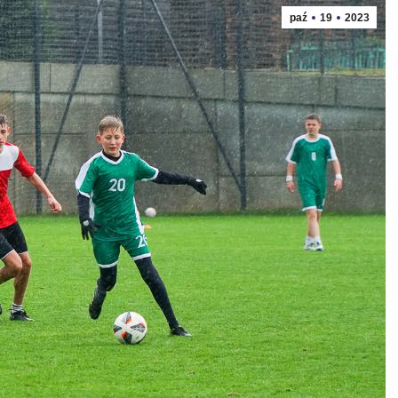
paź
19
2023