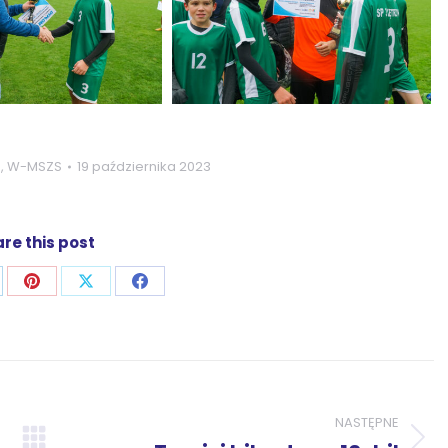
a
,
W-MSZS
19 października 2023
re this post
j
ostępnij
Udostępnij
Udostępnij
Udostępnij
zez
przez
przez
przez
p
nkedIn
Pinterest
X
Facebook
NASTĘPNE