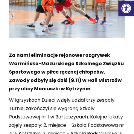
Ot
Za nami eliminacje rejonowe rozgrywek
Warmińsko-Mazurskiego Szkolnego Związku
Sportowego w piłce ręcznej chłopców.
Zawody odbyły się dziś (9.11) w Hali Mistrzów
przy ulicy Moniuszki w Kętrzynie.
W Igrzyskach Dzieci wzięły udział trzy zespoły.
Turniej zakończył się wygraną Szkoły
Podstawowej nr 1 w Bartoszycach. Kolejne lokaty
zajęły zespoły: 2. miejsce – Szkoła Podstawowa nr
4 w Kętrzynie, 3. miejsce – Szkoła Podstawowa w