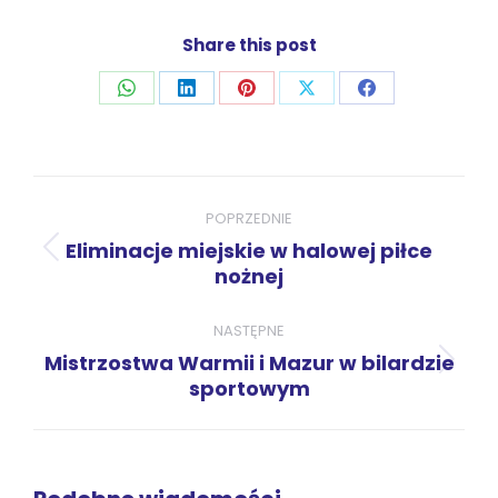
Share this post
Udostępnij
Udostępnij
Udostępnij
Udostępnij
Udostępnij
przez
przez
przez
przez
przez
WhatsApp
LinkedIn
Pinterest
X
Facebook
Nawigacja
wpisów
POPRZEDNIE
Eliminacje miejskie w halowej piłce
Poprzedni
nożnej
wpis:
NASTĘPNE
Mistrzostwa Warmii i Mazur w bilardzie
Następny
sportowym
wpis: