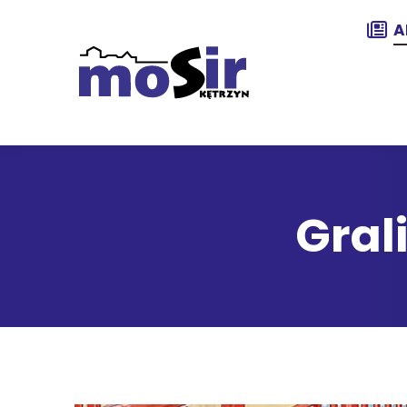
A
Gral