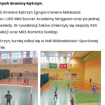
nych Granicy Kętrzyn.
KSS Granica Kętrzyn (grupa trenera Mateusza
piec i UKS Mini Soccer Academy Mrągowo oraz po jednej
Bezledy. W rywalizacji Żaków zmierzyły się zespoły KKS
wika) oraz MKS Rominta Gołdap.
rzyn, turniej odbył się w Hali Widowiskowo-Sportowej
ie.