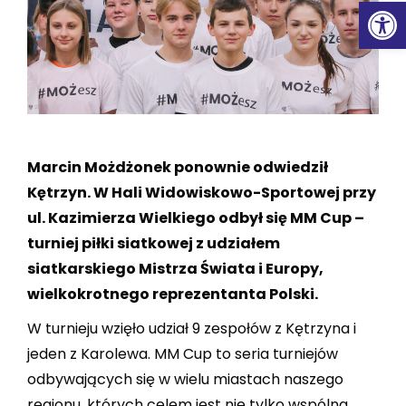
Ot
Marcin Możdżonek ponownie odwiedził
Kętrzyn. W Hali Widowiskowo-Sportowej przy
ul. Kazimierza Wielkiego odbył się MM Cup –
turniej piłki siatkowej z udziałem
siatkarskiego Mistrza Świata i Europy,
wielkokrotnego reprezentanta Polski.
W turnieju wzięło udział 9 zespołów z Kętrzyna i
jeden z Karolewa. MM Cup to seria turniejów
odbywających się w wielu miastach naszego
regionu, których celem jest nie tylko wspólna