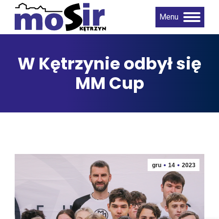
Menu
W Kętrzynie odbył się
MM Cup
gru
14
2023