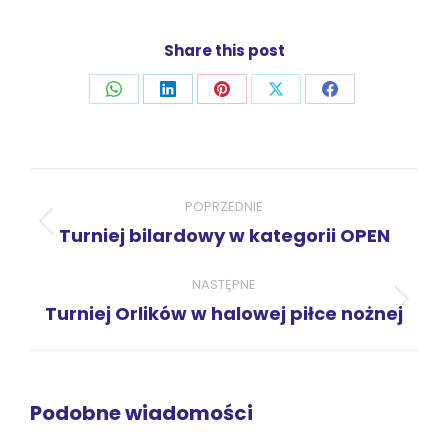
Share this post
Udostępnij
Udostępnij
Udostępnij
Udostępnij
Udostępnij
przez
przez
przez
przez
przez
WhatsApp
LinkedIn
Pinterest
X
Facebook
Nawigacja
wpisów
POPRZEDNIE
Poprzedni
Turniej bilardowy w kategorii OPEN
wpis:
NASTĘPNE
Następny
Turniej Orlików w halowej piłce nożnej
wpis:
Podobne wiadomości