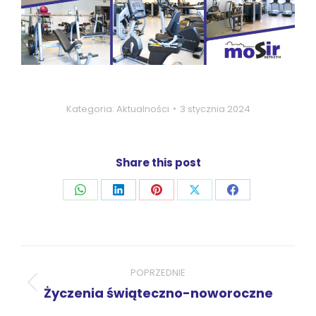
Kategoria:
Aktualności
3 stycznia 2024
Share this post
Udostępnij
Udostępnij
Udostępnij
Udostępnij
Udostępnij
przez
przez
przez
przez
przez
WhatsApp
LinkedIn
Pinterest
X
Facebook
Nawigacja
wpisów
POPRZEDNIE
Poprzedni
Życzenia świąteczno-noworoczne
wpis: