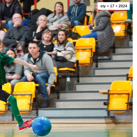
sty
17
2024