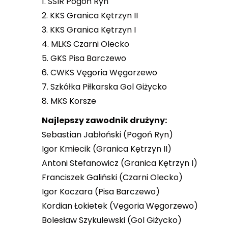
1. SSIR Pogoń Ryn
2. KKS Granica Kętrzyn II
3. KKS Granica Kętrzyn I
4. MLKS Czarni Olecko
5. GKS Pisa Barczewo
6. CWKS Vęgoria Węgorzewo
7. Szkółka Piłkarska Gol Giżycko
8. MKS Korsze
Najlepszy zawodnik drużyny:
Sebastian Jabłoński (Pogoń Ryn)
Igor Kmiecik (Granica Kętrzyn II)
Antoni Stefanowicz (Granica Kętrzyn I)
Franciszek Galiński (Czarni Olecko)
Igor Koczara (Pisa Barczewo)
Kordian Łokietek (Vęgoria Węgorzewo)
Bolesław Szykulewski (Gol Giżycko)