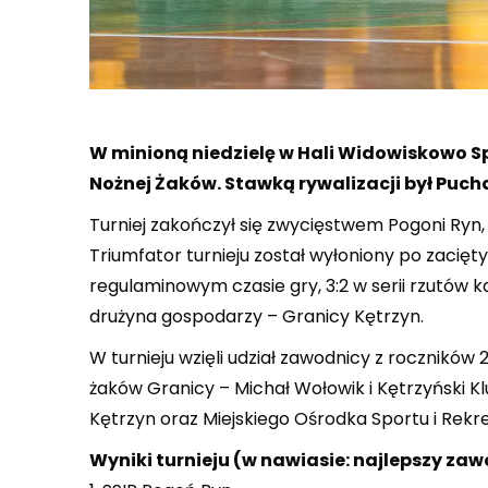
W minioną niedzielę w Hali Widowiskowo Spo
Nożnej Żaków. Stawką rywalizacji był Puch
Turniej zakończył się zwycięstwem Pogoni Ryn, 
Triumfator turnieju został wyłoniony po zacięt
regulaminowym czasie gry, 3:2 w serii rzutów k
drużyna gospodarzy – Granicy Kętrzyn.
W turnieju wzięli udział zawodnicy z roczników
żaków Granicy – Michał Wołowik i Kętrzyński 
Kętrzyn oraz Miejskiego Ośrodka Sportu i Rekre
Wyniki turnieju (w nawiasie: najlepszy zaw