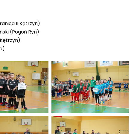
anica II Kętrzyn)
iński (Pogoń Ryn)
 Kętrzyn)
ko)