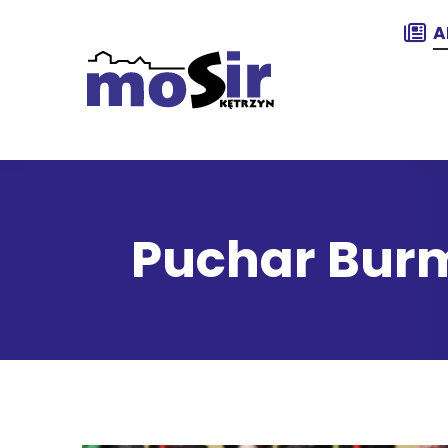
A
Puchar Burmi