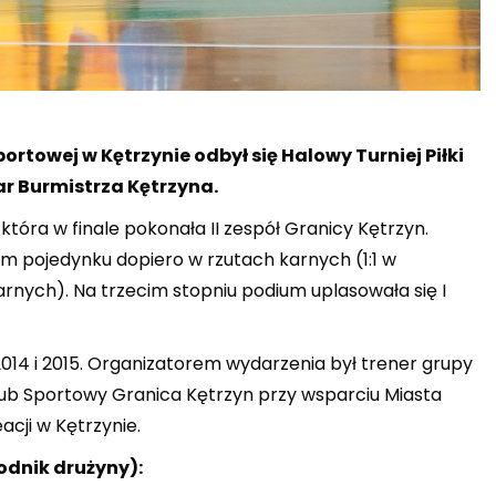
rtowej w Kętrzynie odbył się Halowy Turniej Piłki
ar Burmistrza Kętrzyna.
która w finale pokonała II zespół Granicy Kętrzyn.
ym pojedynku dopiero w rzutach karnych (1:1 w
arnych). Na trzecim stopniu podium uplasowała się I
 2014 i 2015. Organizatorem wydarzenia był trener grupy
Klub Sportowy Granica Kętrzyn przy wsparciu Miasta
acji w Kętrzynie.
odnik drużyny):