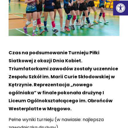
Ot
Czas na podsumowanie Turnieju Piłki
Siatkowej z okazji Dnia Kobiet.
Triumfatorkami zawodów zostały uczennice
Zespołu Szkół im. Marii Curie Skłodowskiej w
Kętrzynie. Reprezentacja „nowego
ogólniaka” w finale pokonała drużynę I
Liceum Ogólnokształcącego im. Obrońców
Westerplatte w Mrągowo.
Pełne wyniki turnieju (w nawiasie: najlepsza
zawodniczka drużyny)