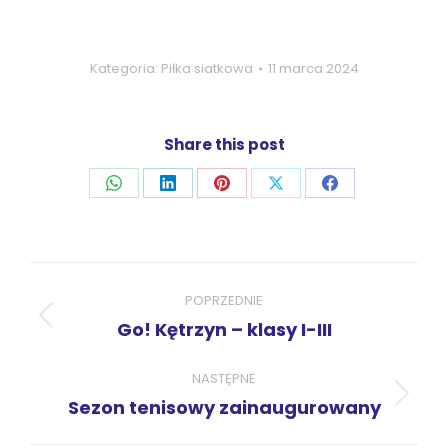
Kategoria:
Piłka siatkowa
11 marca 2024
Share this post
Udostępnij
Udostępnij
Udostępnij
Udostępnij
Udostępnij
przez
przez
przez
przez
przez
WhatsApp
LinkedIn
Pinterest
X
Facebook
Nawigacja
wpisów
POPRZEDNIE
Poprzedni
Go! Kętrzyn – klasy I-III
wpis:
NASTĘPNE
Następny
Sezon tenisowy zainaugurowany
wpis: