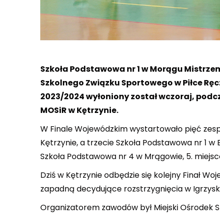
Szkoła Podstawowa nr 1 w Morągu Mistr
Szkolnego Związku Sportowego w Piłce Ręcz
2023/2024 wyłoniony został wczoraj, podcza
MOSiR w Kętrzynie.
W Finale Wojewódzkim wystartowało pięć zespo
Kętrzynie, a trzecie Szkoła Podstawowa nr 1 w 
Szkoła Podstawowa nr 4 w Mrągowie, 5. miejs
Dziś w Kętrzynie odbędzie się kolejny Finał W
zapadną decydujące rozstrzygnięcia w Igrzysk
Organizatorem zawodów był Miejski Ośrodek Spo