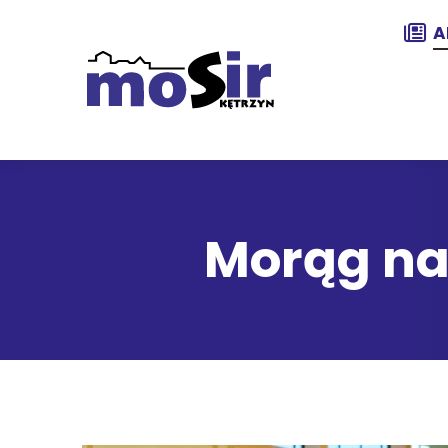
A
Morąg naj