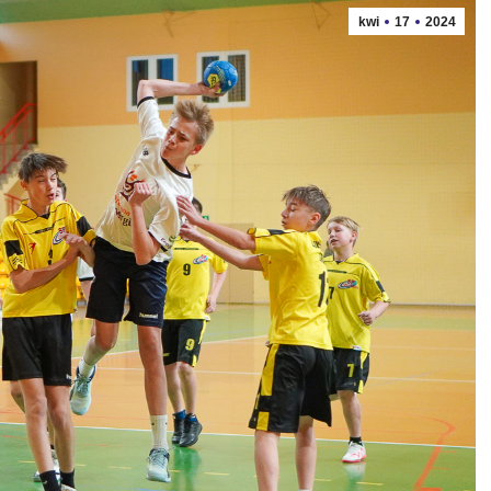
kwi
17
2024