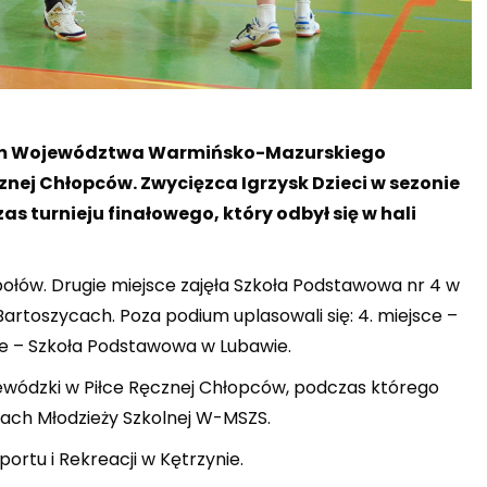
zem Województwa Warmińsko-Mazurskiego
nej Chłopców. Zwycięzca Igrzysk Dzieci w sezonie
s turnieju finałowego, który odbył się w hali
łów. Drugie miejsce zajęła Szkoła Podstawowa nr 4 w
Bartoszycach. Poza podium uplasowali się: 4. miejsce –
ce – Szkoła Podstawowa w Lubawie.
ojewódzki w Piłce Ręcznej Chłopców, podczas którego
ach Młodzieży Szkolnej W-MSZS.
rtu i Rekreacji w Kętrzynie.