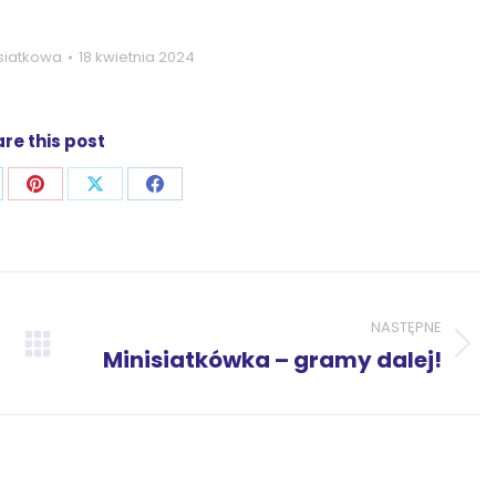
 siatkowa
18 kwietnia 2024
re this post
j
ostępnij
Udostępnij
Udostępnij
Udostępnij
zez
przez
przez
przez
p
nkedIn
Pinterest
X
Facebook
NASTĘPNE
Następny
Minisiatkówka – gramy dalej!
wpis: