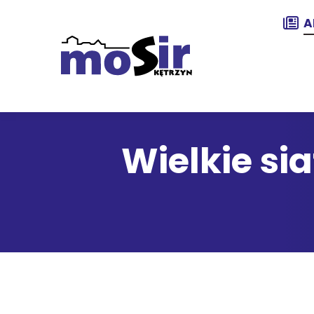
A
Wielkie si