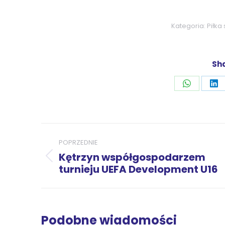
Kategoria:
Piłka
Sha
Udostępni
Ud
przez
pr
WhatsAp
Li
Nawigacja
POPRZEDNIE
wpisów
Kętrzyn współgospodarzem
Poprzedni
turnieju UEFA Development U16
wpis:
Podobne wiadomości