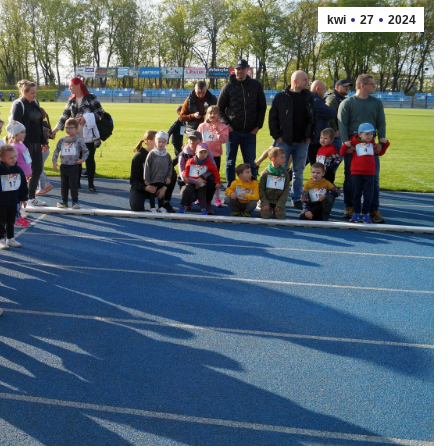
kwi
27
2024