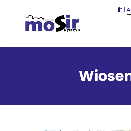
A
Wiosen