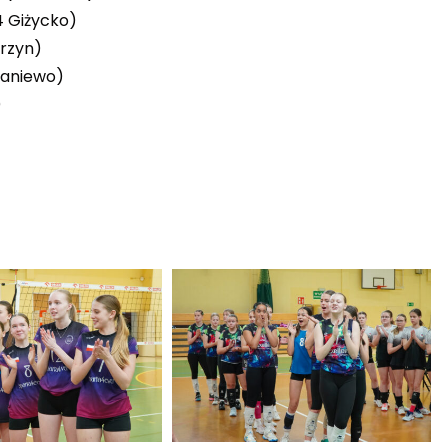
4 Giżycko)
rzyn)
raniewo)
)