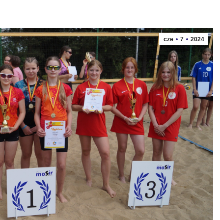
cze
7
2024