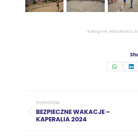
Kategorie:
Aktualności
,
S
Sha
Udostępni
Ud
przez
pr
WhatsAp
Li
Nawigacja
POPRZEDNIE
wpisów
BEZPIECZNE WAKACJE –
Poprzedni
KAPERALIA 2024
wpis: