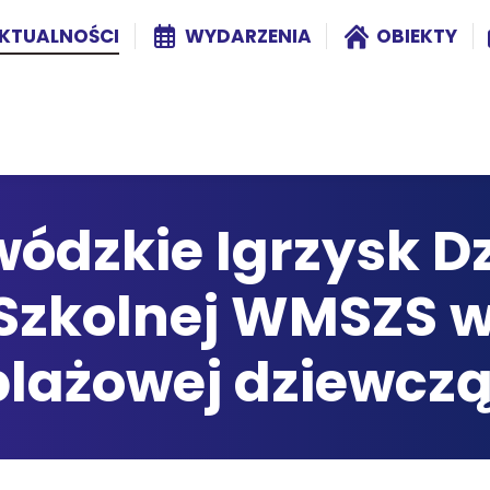
KTUALNOŚCI
WYDARZENIA
OBIEKTY
ódzkie Igrzysk Dzi
 Szkolnej WMSZS w
plażowej dziewczą