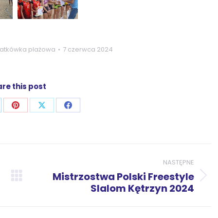
iatkówka plażowa
7 czerwca 2024
re this post
j
ostępnij
Udostępnij
Udostępnij
Udostępnij
zez
przez
przez
przez
p
nkedIn
Pinterest
X
Facebook
NASTĘPNE
Mistrzostwa Polski Freestyle
Następny
Slalom Kętrzyn 2024
wpis: