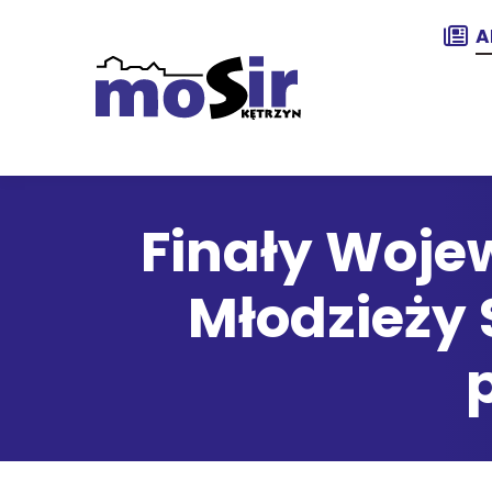
A
Finały Wojew
Młodzieży