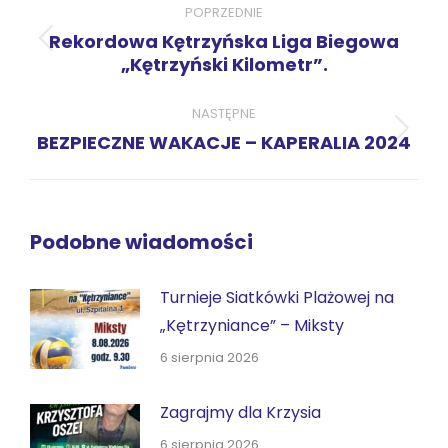
wpisów
POPRZEDNIE
Rekordowa Kętrzyńska Liga Biegowa
Poprzedni
„Kętrzyński Kilometr”.
wpis:
NASTĘPNE
Następny
BEZPIECZNE WAKACJE – KAPERALIA 2024
wpis:
Podobne wiadomości
Turnieje Siatkówki Plażowej na
„Kętrzyniance” – Miksty
6 sierpnia 2026
Zagrajmy dla Krzysia
6 sierpnia 2026