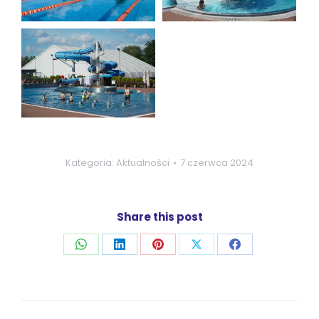
Kategoria:
Aktualności
7 czerwca 2024
Share this post
Udostępnij
Udostępnij
Udostępnij
Udostępnij
Udostępnij
przez
przez
przez
przez
przez
WhatsApp
LinkedIn
Pinterest
X
Facebook
Nawigacja