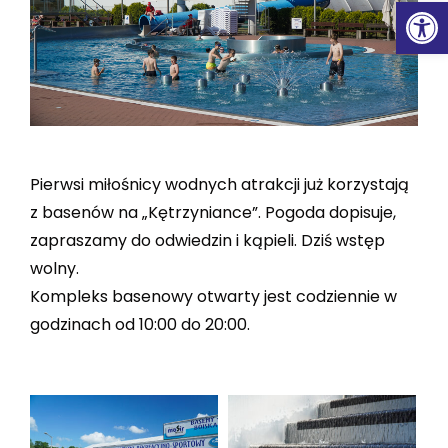
Ot
Pierwsi miłośnicy wodnych atrakcji już korzystają
z basenów na „Kętrzyniance”. Pogoda dopisuje,
zapraszamy do odwiedzin i kąpieli. Dziś wstęp
wolny.
Kompleks basenowy otwarty jest codziennie w
godzinach od 10:00 do 20:00.