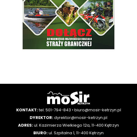
KONTAKT:
tel. 501-794-843
•
biuro@mosir-ketrzyn.pl
DYREKTOR:
dyrektor@mosir-ketrzyn.pl
ADRES:
ul. Kazimierza Wielkiego 12a, 11-400 Kętrzyn
BIURO:
ul. Szpitalna 1, 11-400 Kętrzyn