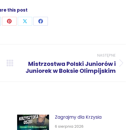
re this post
j
ostępnij
Udostępnij
Udostępnij
Udostępnij
zez
przez
przez
przez
p
nkedIn
Pinterest
X
Facebook
NASTĘPNE
Mistrzostwa Polski Juniorów i
Następny
Juniorek w Boksie Olimpijskim
wpis:
Zagrajmy dla Krzysia
6 sierpnia 2026