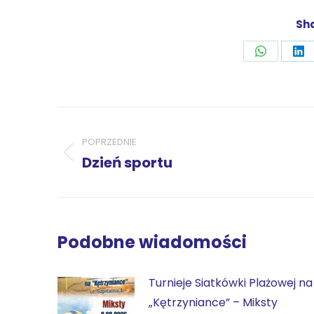
Sha
Udostępni
Ud
przez
pr
WhatsAp
Li
Nawigacja
wpisów
POPRZEDNIE
Poprzedni
Dzień sportu
wpis:
Podobne wiadomości
Turnieje Siatkówki Plażowej na
„Kętrzyniance” – Miksty