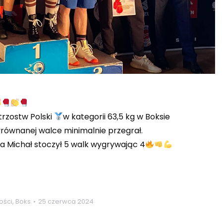
trzostw Polski
w kategorii 63,5 kg w Boksie
yrównanej walce minimalnie przegrał.
 a Michał stoczył 5 walk wygrywając 4
ości
,
Boks
25 czerwca 2024