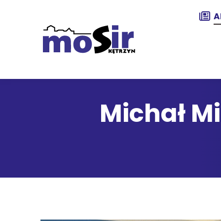
A
Michał M