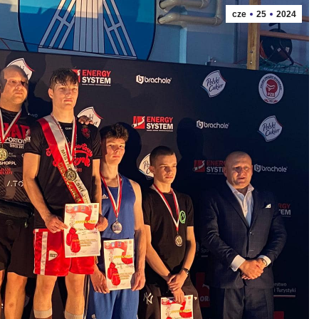
cze
25
2024