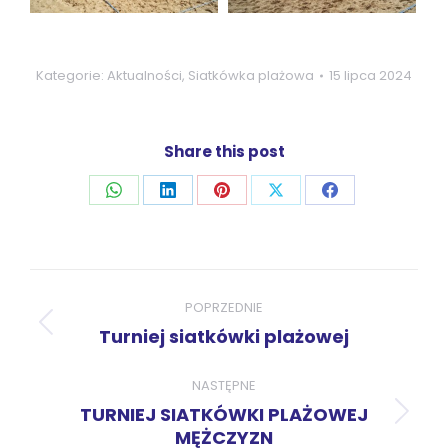
Kategorie:
Aktualności
,
Siatkówka plażowa
15 lipca 2024
Share this post
Udostępnij
Udostępnij
Udostępnij
Udostępnij
Udostępnij
przez
przez
przez
przez
przez
WhatsApp
LinkedIn
Pinterest
X
Facebook
Nawigacja
wpisów
POPRZEDNIE
Poprzedni
Turniej siatkówki plażowej
wpis:
NASTĘPNE
TURNIEJ SIATKÓWKI PLAŻOWEJ
Następny
MĘŻCZYZN