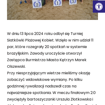
Ot
W dniu 13 lipca 2024 roku odbył się Turniej
Siatkówki Plażowej Kobiet. Wzięło w nim udział 11
par, które rozegrały 20 spotkań w systemie
brazylijskim. Zawody uroczyście otworzył
Zastępca Burmistrza Miasta Kętrzyn Marek
Olszewski.
Przy niesprzyjającym wietrze mieliśmy okazję
zobaczyć widowiskowe wymiany. Po kilku
godzinnej rywalizacji nadszedł czas na
najważniejsze spotkania. W meczu finałowym 2:0
zwyciężyły bartoszyczanki Urszula Złotkowska i