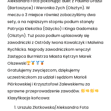
Aleksandra Fota pokonując duet z Paulina Grażul
(Bartoszyce) i Weronika Zych (Olsztyn). W
meczu o 3 miejsce również zobaczyliśmy dwa
sety, a na najniższym stopniu podium stanęły
Patrycja Klekotka (Giżycko) i Kinga Gadomska
(Olsztyn). Tuż poza podium uplasowały się
zawodniczki z Ostródy Iwona Kowalczyk i Malwina
Rychlicka. Nagrody zawodniczkom wręczył
Zastępca Burmistrza Miasta Kętrzyn Marek
Olszewski
Gratulujemy zwycięzcom, dziękujemy
uczestniczkom za udział i sędziom Marioli
Piórkowskiej i Krzysztofowi Zalewskiemu za
sprawne przeprowadzenie zawodów.
Klasyfikacja końcowa:
Urszula Złotkowska/Aleksandra Fota