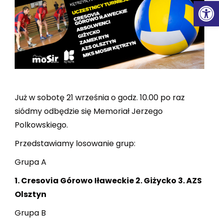
Ot
Już w sobotę 21 września o godz. 10.00 po raz
siódmy odbędzie się Memoriał Jerzego
Polkowskiego.
Przedstawiamy losowanie grup:
Grupa A
1. Cresovia Górowo Iławeckie 2. Giżycko 3. AZS
Olsztyn
Grupa B