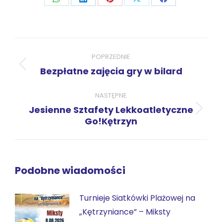
Udostępnij
Udostępnij
Udostępnij
Udostępnij
Udostępnij
przez
przez
przez
przez
przez
WhatsApp
LinkedIn
Pinterest
X
Facebook
Nawigacja
wpisów
POPRZEDNIE
Poprzedni
Bezpłatne zajęcia gry w bilard
wpis:
NASTĘPNE
Jesienne Sztafety Lekkoatletyczne
Następny
Go!Kętrzyn
wpis:
Podobne wiadomości
Turnieje Siatkówki Plażowej na
„Kętrzyniance” – Miksty