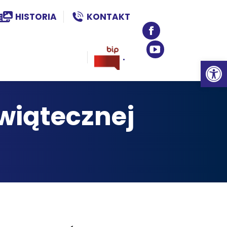
page
page
HISTORIA
KONTAKT
opens
opens
in
in
Facebook
new
new
page
.
YouTube
Ot
window
window
opens
page
in
opens
Świątecznej
new
in
window
new
window