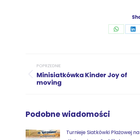
Sha
Udostępni
Ud
przez
pr
WhatsAp
Li
Nawigacja
POPRZEDNIE
wpisów
Minisiatkówka Kinder Joy of
Poprzedni
moving
wpis:
Podobne wiadomości
Turnieje Siatkówki Plażowej na