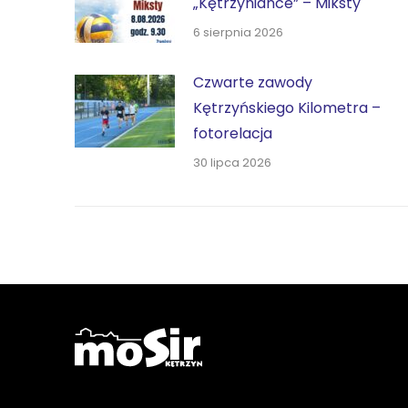
„Kętrzyniance” – Miksty
6 sierpnia 2026
Czwarte zawody
Kętrzyńskiego Kilometra –
fotorelacja
30 lipca 2026