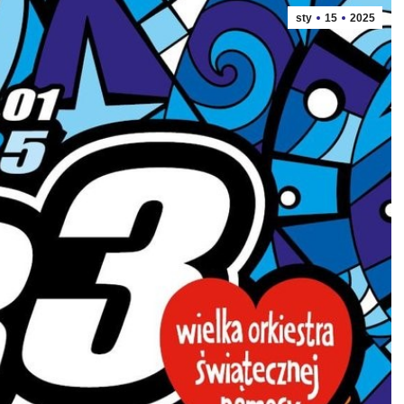
sty
15
2025