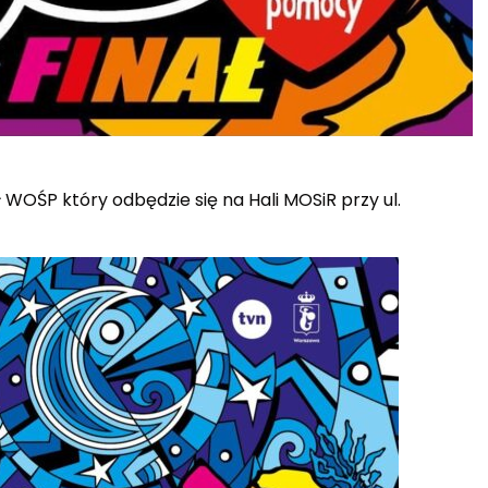
 WOŚP który odbędzie się na Hali MOSiR przy ul.