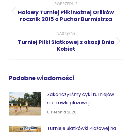
wpisów
POPRZEDNIE
Halowy Turniej Piłki Nożnej Orlików
Poprzedni
rocznik 2015 o Puchar Burmistrza
wpis:
NASTĘPNE
Turniej Piłki Siatkowej z okazji Dnia
Następny
Kobiet
wpis:
Podobne wiadomości
Zakończyliśmy cykl turniejów
siatkówki plażowej
8 sierpnia 2026
Turnieje Siatkówki Plażowej na