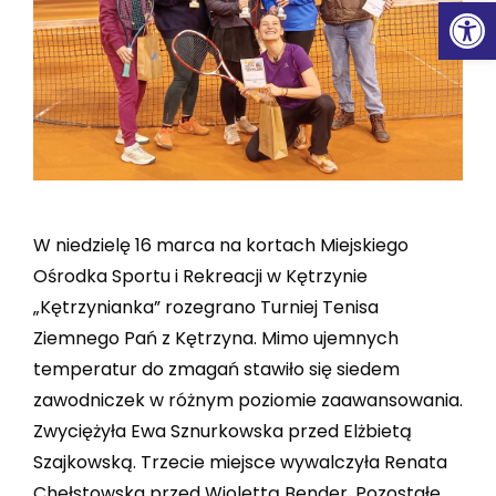
Ot
W niedzielę 16 marca na kortach Miejskiego
Ośrodka Sportu i Rekreacji w Kętrzynie
„Kętrzynianka” rozegrano Turniej Tenisa
Ziemnego Pań z Kętrzyna. Mimo ujemnych
temperatur do zmagań stawiło się siedem
zawodniczek w różnym poziomie zaawansowania.
Zwyciężyła Ewa Sznurkowska przed Elżbietą
Szajkowską. Trzecie miejsce wywalczyła Renata
Chełstowska przed Wiolettą Bender. Pozostałe