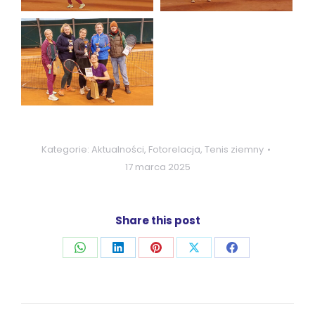
Kategorie:
Aktualności
,
Fotorelacja
,
Tenis ziemny
17 marca 2025
Share this post
Udostępnij
Udostępnij
Udostępnij
Udostępnij
Udostępnij
przez
przez
przez
przez
przez
WhatsApp
LinkedIn
Pinterest
X
Facebook
Nawigacja