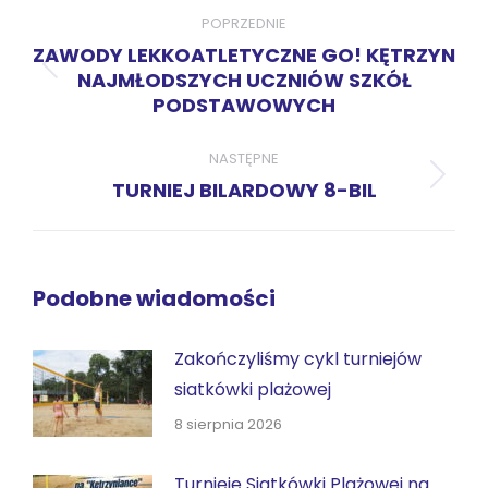
wpisów
POPRZEDNIE
ZAWODY LEKKOATLETYCZNE GO! KĘTRZYN
Poprzedni
NAJMŁODSZYCH UCZNIÓW SZKÓŁ
PODSTAWOWYCH
wpis:
NASTĘPNE
Następny
TURNIEJ BILARDOWY 8-BIL
wpis:
Podobne wiadomości
Zakończyliśmy cykl turniejów
siatkówki plażowej
8 sierpnia 2026
Turnieje Siatkówki Plażowej na