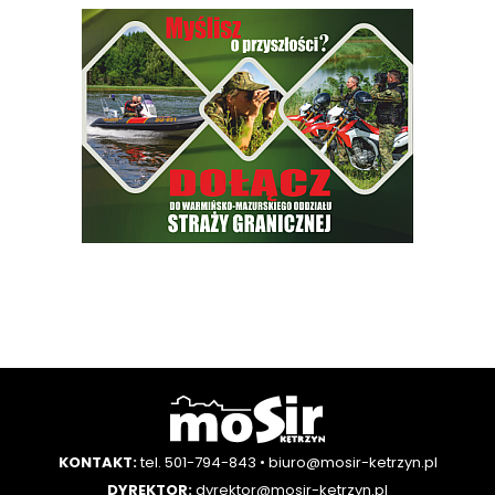
KONTAKT:
tel. 501-794-843
•
biuro@mosir-ketrzyn.pl
DYREKTOR:
dyrektor@mosir-ketrzyn.pl