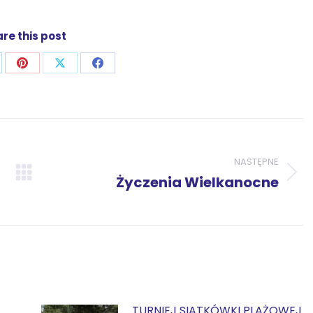
re this post
j
ostępnij
Udostępnij
Udostępnij
Udostępnij
zez
przez
przez
przez
p
nkedIn
Pinterest
X
Facebook
NASTĘPNE
Następny
Życzenia Wielkanocne
wpis:
TURNIEJ SIATKÓWKI PLAŻOWEJ