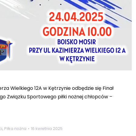
erza Wielkiego 12A w Kętrzynie odbędzie się Finał
o Związku Sportowego piłki nożnej chłopców –
ci
,
Piłka nożna
16 kwietnia 2025