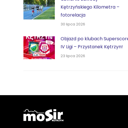
Kętrzyńskiego Kilometra –
fotorelacja
30 lipca 2026
Objazd po klubach Superscor
IV Ligi – Przystanek Kętrzyn!
23 lipca 2026