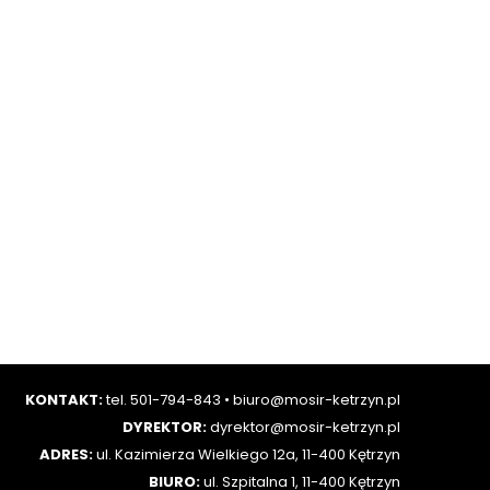
KONTAKT:
tel. 501-794-843
•
biuro@mosir-ketrzyn.pl
DYREKTOR:
dyrektor@mosir-ketrzyn.pl
ADRES:
ul. Kazimierza Wielkiego 12a, 11-400 Kętrzyn
BIURO:
ul. Szpitalna 1, 11-400 Kętrzyn