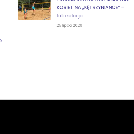
KOBIET NA „KĘTRZYNIANCE” –
fotorelacja
25 lipca 2026
e