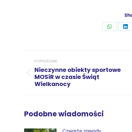
Sha
Udostępni
Ud
przez
pr
WhatsAp
Li
Nawigacja
POPRZEDNIE
wpisów
Nieczynne obiekty sportowe
Poprzedni
MOSiR w czasie Świąt
Wielkanocy
wpis:
Podobne wiadomości
Czwarte zawody