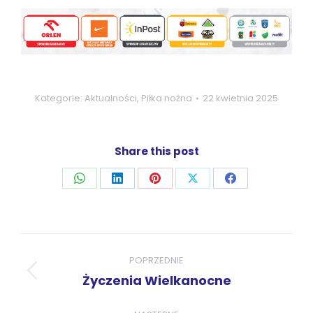
Kategorie:
Aktualności
,
Piłka nożna
22 kwietnia 2025
Share this post
Udostępnij
Udostępnij
Udostępnij
Udostępnij
Udostępnij
przez
przez
przez
przez
przez
WhatsApp
LinkedIn
Pinterest
X
Facebook
Nawigacja
wpisów
POPRZEDNIE
Poprzedni
Życzenia Wielkanocne
wpis: