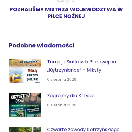
NASTĘPNE
POZNALIŚMY MISTRZA WOJEWÓDZTWA W
Następny
PIŁCE NOŻNEJ
wpis:
Podobne wiadomości
Turnieje Siatkówki Plażowej na
„Kętrzyniance” – Miksty
6 sierpnia 2026
Zagrajmy dla Krzysia
6 sierpnia 2026
Czwarte zawody Kętrzyńskiego