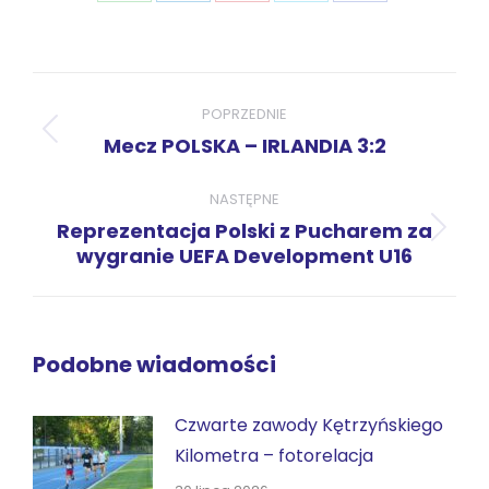
przez
przez
przez
przez
przez
WhatsApp
LinkedIn
Pinterest
X
Facebook
Nawigacja
wpisów
POPRZEDNIE
Poprzedni
Mecz POLSKA – IRLANDIA 3:2
wpis:
NASTĘPNE
Reprezentacja Polski z Pucharem za
Następny
wygranie UEFA Development U16
wpis:
Podobne wiadomości
Czwarte zawody Kętrzyńskiego
Kilometra – fotorelacja