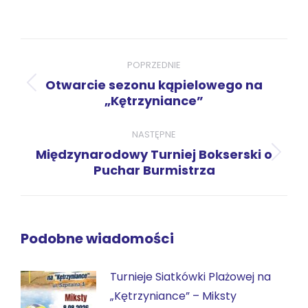
przez
przez
przez
przez
przez
WhatsApp
LinkedIn
Pinterest
X
Facebook
Nawigacja
wpisów
POPRZEDNIE
Otwarcie sezonu kąpielowego na
Poprzedni
„Kętrzyniance”
wpis:
NASTĘPNE
Międzynarodowy Turniej Bokserski o
Następny
Puchar Burmistrza
wpis:
Podobne wiadomości
Turnieje Siatkówki Plażowej na
„Kętrzyniance” – Miksty