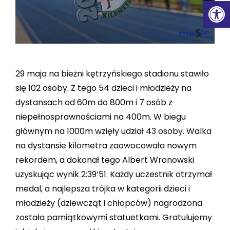
Ot
29 maja na bieżni kętrzyńskiego stadionu stawiło
się 102 osoby. Z tego 54 dzieci i młodzieży na
dystansach od 60m do 800m i 7 osób z
niepełnosprawnościami na 400m. W biegu
głównym na 1000m wzięły udział 43 osoby. Walka
na dystansie kilometra zaowocowała nowym
rekordem, a dokonał tego Albert Wronowski
uzyskując wynik 2:39’51. Każdy uczestnik otrzymał
medal, a najlepsza trójka w kategorii dzieci i
młodzieży (dziewcząt i chłopców) nagrodzona
została pamiątkowymi statuetkami. Gratulujemy