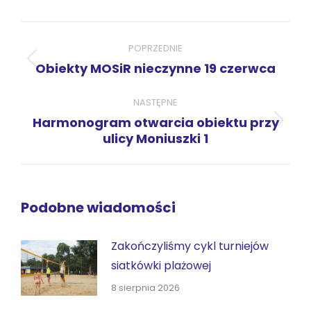
WhatsApp
LinkedIn
Pinterest
X
Facebook
Nawigacja
wpisów
POPRZEDNIE
Poprzedni
Obiekty MOSiR nieczynne 19 czerwca
wpis:
NASTĘPNE
Harmonogram otwarcia obiektu przy
Następny
ulicy Moniuszki 1
wpis:
Podobne wiadomości
Zakończyliśmy cykl turniejów
siatkówki plażowej
8 sierpnia 2026