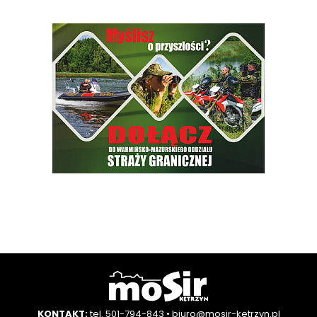
KONTAKT:
tel. 501-794-843
•
biuro@mosir-ketrzyn.pl