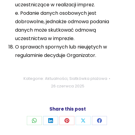
uczestniczące w realizacji imprez.
e. Podanie danych osobowych jest
dobrowolne, jednakże odmowa podania
danych może skutkować odmową
uczestnictwa w imprezie.
O sprawach spornych lub nieujętych w
regulaminie decyduje Organizator.
Kategorie:
Aktualności
,
Siatkówka plażowa
26 czerwca 2025
Share this post
Udostępnij
Udostępnij
Udostępnij
Udostępnij
Udostępnij
przez
przez
przez
przez
przez