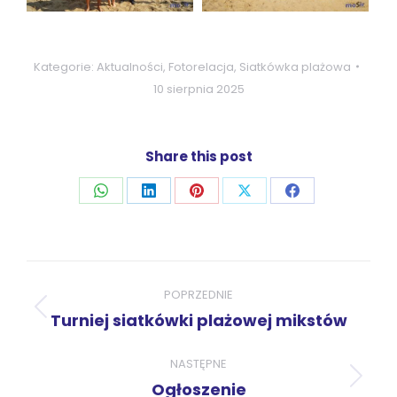
Kategorie:
Aktualności
,
Fotorelacja
,
Siatkówka plażowa
10 sierpnia 2025
Share this post
Udostępnij
Udostępnij
Udostępnij
Udostępnij
Udostępnij
przez
przez
przez
przez
przez
WhatsApp
LinkedIn
Pinterest
X
Facebook
Nawigacja
wpisów
POPRZEDNIE
Poprzedni
Turniej siatkówki plażowej mikstów
wpis:
NASTĘPNE
Następny
Ogłoszenie