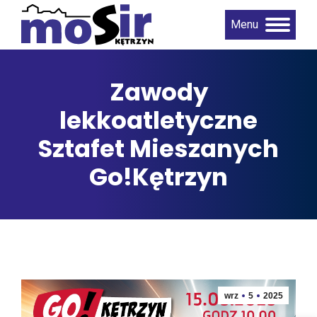
Menu
Zawody
lekkoatletyczne
Sztafet Mieszanych
Go!Kętrzyn
wrz
5
2025