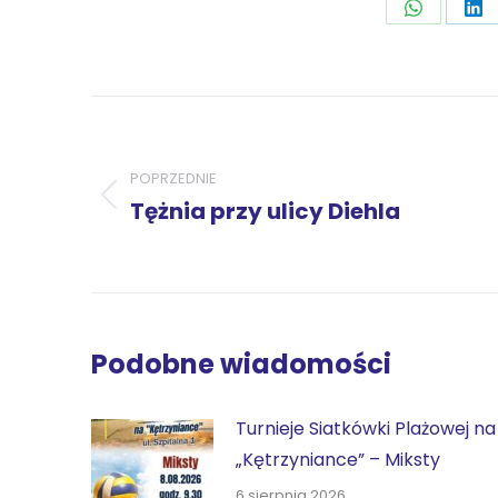
Udostępni
Ud
przez
pr
WhatsAp
Li
Nawigacja
wpisów
POPRZEDNIE
Poprzedni
Tężnia przy ulicy Diehla
wpis:
Podobne wiadomości
Turnieje Siatkówki Plażowej na
„Kętrzyniance” – Miksty
6 sierpnia 2026