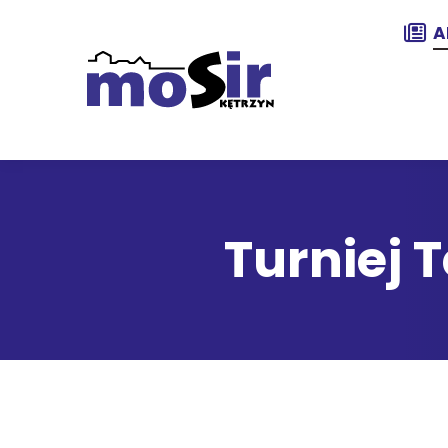
A
Turniej T