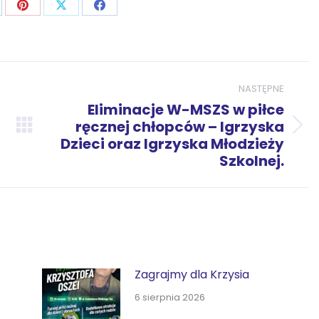
j
ostępnij
Udostępnij
Udostępnij
Udostępnij
zez
przez
przez
przez
p
nkedIn
Pinterest
X
Facebook
NASTĘPNE
Eliminacje W-MSZS w piłce
ręcznej chłopców – Igrzyska
Następny
Dzieci oraz Igrzyska Młodzieży
wpis:
Szkolnej.
Zagrajmy dla Krzysia
6 sierpnia 2026