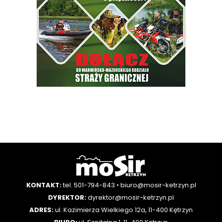
KONTAKT:
tel. 501-794-843
•
biuro@mosir-ketrzyn.pl
DYREKTOR:
dyrektor@mosir-ketrzyn.pl
ADRES:
ul. Kazimierza Wielkiego 12a, 11-400 Kętrzyn