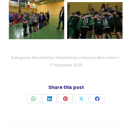
Kategorie:
Aktualności
,
Fotorelacja
,
Halowa piłka nożna
17 listopada 2025
Share this post
Udostępnij
Udostępnij
Udostępnij
Udostępnij
Udostępnij
przez
przez
przez
przez
przez
WhatsApp
LinkedIn
Pinterest
X
Facebook
Nawigacja