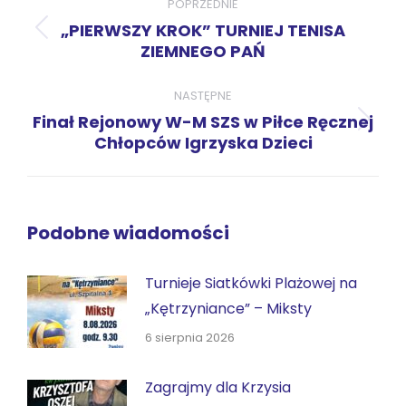
wpisów
POPRZEDNIE
„PIERWSZY KROK” TURNIEJ TENISA
Poprzedni
ZIEMNEGO PAŃ
wpis:
NASTĘPNE
Finał Rejonowy W-M SZS w Piłce Ręcznej
Następny
Chłopców Igrzyska Dzieci
wpis:
Podobne wiadomości
Turnieje Siatkówki Plażowej na
„Kętrzyniance” – Miksty
6 sierpnia 2026
Zagrajmy dla Krzysia