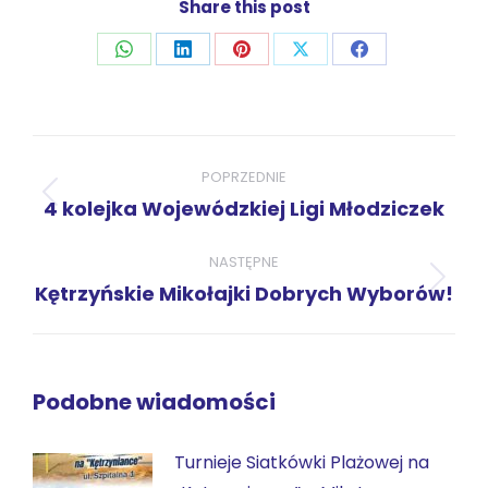
Share this post
Udostępnij
Udostępnij
Udostępnij
Udostępnij
Udostępnij
przez
przez
przez
przez
przez
WhatsApp
LinkedIn
Pinterest
X
Facebook
Nawigacja
wpisów
POPRZEDNIE
Poprzedni
4 kolejka Wojewódzkiej Ligi Młodziczek
wpis:
NASTĘPNE
Następny
Kętrzyńskie Mikołajki Dobrych Wyborów!
wpis:
Podobne wiadomości
Turnieje Siatkówki Plażowej na