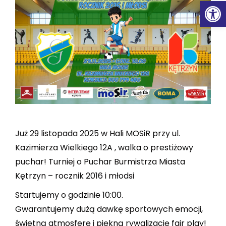
Ot
Już 29 listopada 2025 w Hali MOSiR przy ul.
Kazimierza Wielkiego 12A , walka o prestiżowy
puchar! Turniej o Puchar Burmistrza Miasta
Kętrzyn – rocznik 2016 i młodsi
Startujemy o godzinie 10:00.
Gwarantujemy dużą dawkę sportowych emocji,
świetną atmosferę i piękną rywalizację fair play!