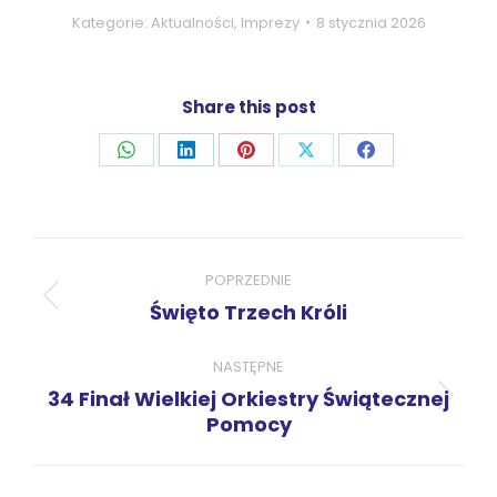
Kategorie:
Aktualności
,
Imprezy
8 stycznia 2026
Share this post
Udostępnij
Udostępnij
Udostępnij
Udostępnij
Udostępnij
przez
przez
przez
przez
przez
WhatsApp
LinkedIn
Pinterest
X
Facebook
Nawigacja
wpisów
POPRZEDNIE
Poprzedni
Święto Trzech Króli
wpis:
NASTĘPNE
34 Finał Wielkiej Orkiestry Świątecznej
Następny
Pomocy
wpis: