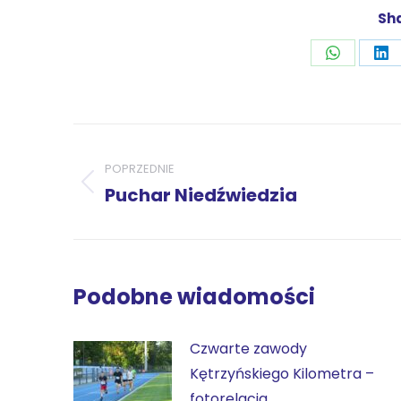
Sha
Udostępni
Ud
przez
pr
WhatsAp
Li
Nawigacja
wpisów
POPRZEDNIE
Poprzedni
Puchar Niedźwiedzia
wpis:
Podobne wiadomości
Czwarte zawody
Kętrzyńskiego Kilometra –
fotorelacja