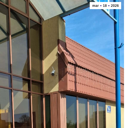
mar
18
2026