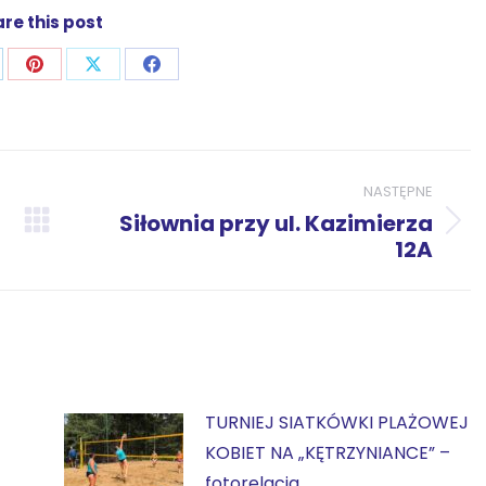
re this post
j
ostępnij
Udostępnij
Udostępnij
Udostępnij
zez
przez
przez
przez
p
nkedIn
Pinterest
X
Facebook
NASTĘPNE
Siłownia przy ul. Kazimierza
Następny
12A
wpis:
TURNIEJ SIATKÓWKI PLAŻOWEJ
KOBIET NA „KĘTRZYNIANCE” –
fotorelacja