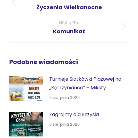
Poprzedni
Życzenia Wielkanocne
wpis:
NASTĘPNE
Następny
Komunikat
wpis:
Podobne wiadomości
Turnieje Siatkówki Plażowej na
„Kętrzyniance” – Miksty
6 sierpnia 2026
Zagrajmy dla Krzysia
6 sierpnia 2026