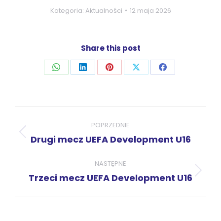
Kategoria:
Aktualności
12 maja 2026
Share this post
Udostępnij
Udostępnij
Udostępnij
Udostępnij
Udostępnij
przez
przez
przez
przez
przez
WhatsApp
LinkedIn
Pinterest
X
Facebook
Nawigacja
wpisów
POPRZEDNIE
Poprzedni
Drugi mecz UEFA Development U16
wpis:
NASTĘPNE
Następny
Trzeci mecz UEFA Development U16
wpis: