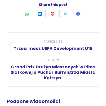
Share this post
Udostępnij
Udostępnij
Udostępnij
Udostępnij
Udostępnij
przez
przez
przez
przez
przez
WhatsApp
LinkedIn
Pinterest
X
Facebook
Nawigacja
wpisów
POPRZEDNIE
Poprzedni
Trzeci mecz UEFA Development U16
wpis:
NASTĘPNE
Grand Prix Drużyn Mieszanych w Piłce
Następny
Siatkowej o Puchar Burmistrza Miasta
Kętrzyn.
wpis:
Podobne wiadomości