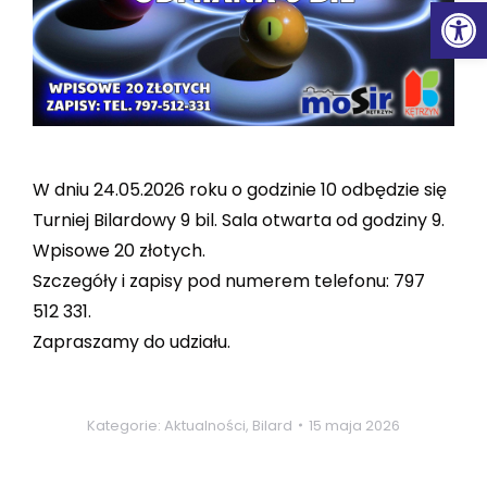
Ot
W dniu 24.05.2026 roku o godzinie 10 odbędzie się
Turniej Bilardowy 9 bil. Sala otwarta od godziny 9.
Wpisowe 20 złotych.
Szczegóły i zapisy pod numerem telefonu: 797
512 331.
Zapraszamy do udziału.
Kategorie:
Aktualności
,
Bilard
15 maja 2026