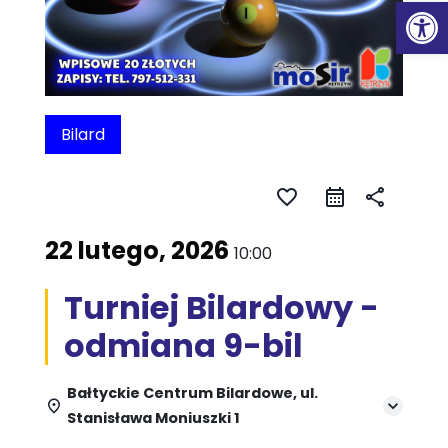
Ot
Bilard
favorite_border
share
22 lutego, 2026
10:00
Turniej Bilardowy -
odmiana 9-bil
Bałtyckie Centrum Bilardowe, ul.
Stanisława Moniuszki 1