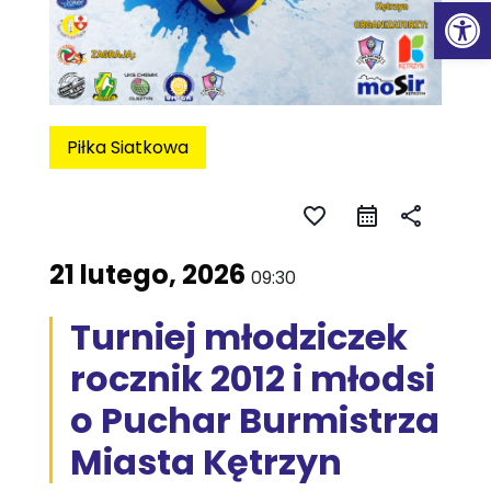
Ot
Piłka Siatkowa
favorite_border
share
21 lutego, 2026
09:30
Turniej młodziczek
rocznik 2012 i młodsi
o Puchar Burmistrza
Miasta Kętrzyn