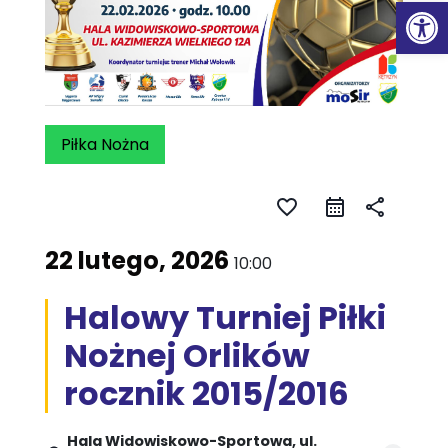
Ot
Piłka Nożna
favorite_border
share
22 lutego, 2026
10:00
Halowy Turniej Piłki
Nożnej Orlików
rocznik 2015/2016
Hala Widowiskowo-Sportowa, ul.