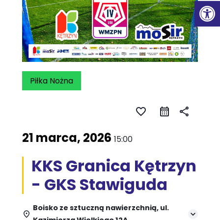
Ot
Piłka Nożna
favorite_border
share
21 marca, 2026
15:00
KKS Granica Kętrzyn
- GKS Stawiguda
Boisko ze sztuczną nawierzchnią, ul.
Kazimierza Wielkiego 12A