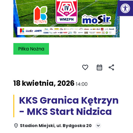
Ot
Piłka Nożna
favorite_border
share
18 kwietnia, 2026
14:00
KKS Granica Kętrzyn
- MKS Start Nidzica
Stadion Miejski, ul. Bydgoska 20