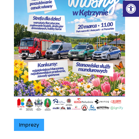
Ot
Imprezy