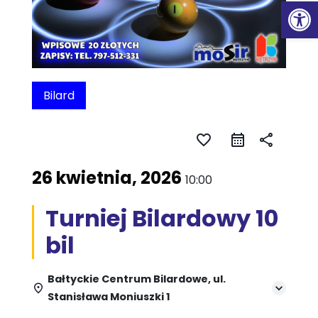
Ot
Bilard
favorite_border
share
26 kwietnia, 2026
10:00
Turniej Bilardowy 10
bil
Bałtyckie Centrum Bilardowe, ul.
Stanisława Moniuszki 1