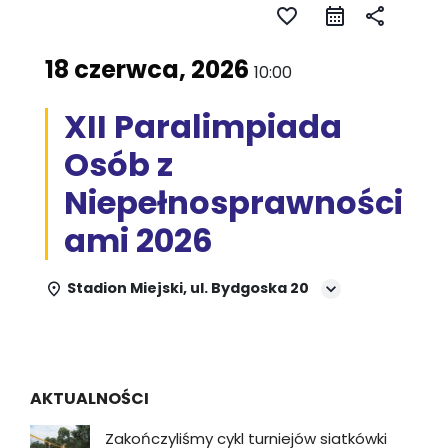
favorite_border
share
18 czerwca, 2026
10:00
XII Paralimpiada
Osób z
Niepełnosprawności
ami 2026
Stadion Miejski, ul. Bydgoska 20
AKTUALNOŚCI
Zakończyliśmy cykl turniejów siatkówki