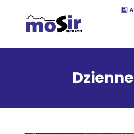
A
Dzienne