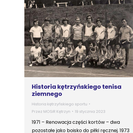
Historia kętrzyńskiego tenisa
ziemnego
Historia kętrzyńskiego sportu
Przez
MOSiR Kętrzyn
19 stycznia 2023
1971 – Renowacja części kortów – dwa
pozostałe jako boisko do piłki ręcznej. 1973