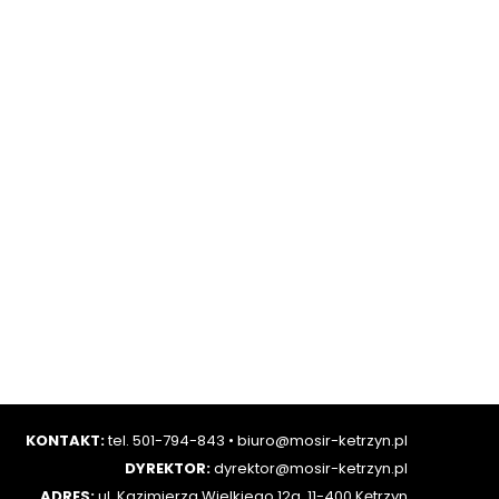
KONTAKT:
tel. 501-794-843
•
biuro@mosir-ketrzyn.pl
DYREKTOR:
dyrektor@mosir-ketrzyn.pl
ADRES:
ul. Kazimierza Wielkiego 12a, 11-400 Kętrzyn